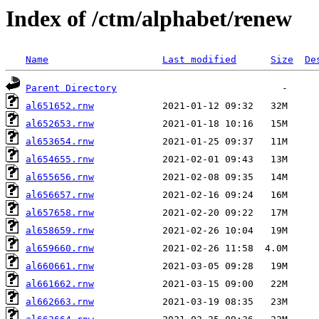
Index of /ctm/alphabet/renew
Name
Last modified
Size
De
Parent Directory
al651652.rnw
al652653.rnw
al653654.rnw
al654655.rnw
al655656.rnw
al656657.rnw
al657658.rnw
al658659.rnw
al659660.rnw
al660661.rnw
al661662.rnw
al662663.rnw