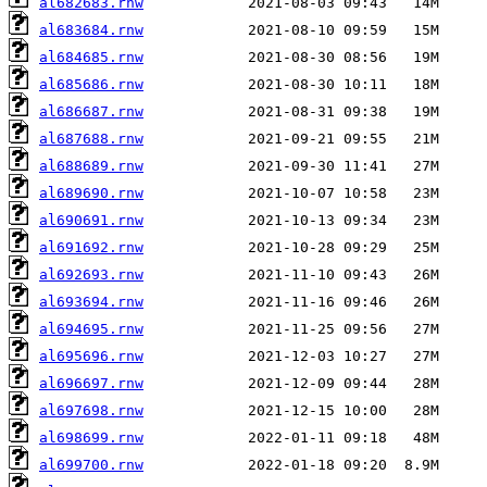
al682683.rnw
al683684.rnw
al684685.rnw
al685686.rnw
al686687.rnw
al687688.rnw
al688689.rnw
al689690.rnw
al690691.rnw
al691692.rnw
al692693.rnw
al693694.rnw
al694695.rnw
al695696.rnw
al696697.rnw
al697698.rnw
al698699.rnw
al699700.rnw